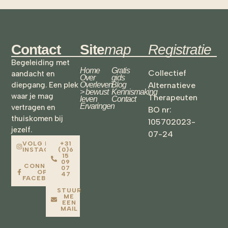
Contact
Site
map
Registratie
Begeleiding met
Home
Gratis
Collectief
aandacht en
Over
gids
diepgang. Een plek
Overleven
Blog
Alternatieve
> bewust
Kennismaking
waar je mag
Therapeuten
leven
Contact
Ervaringen
vertragen en
BO nr:
thuiskomen bij
105702023-
jezelf.
07-24
VOLG ME OP
+31
INSTAGRAM!
(0)6
15
09
CONNECT
07
OP
47
FACEBOOK
STUUR
ME
EEN
MAIL