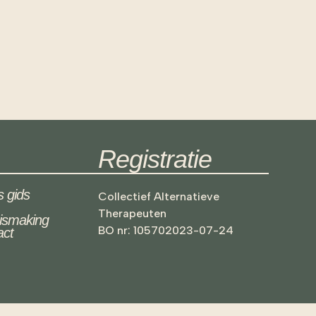
Registratie
s gids
Collectief Alternatieve
Therapeuten
ismaking
BO nr: 105702023-07-24
act