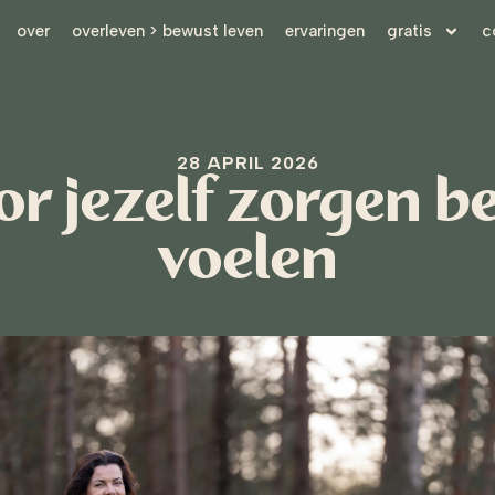
over
overleven > bewust leven
ervaringen
gratis
c
28 APRIL 2026
or jezelf zorgen b
voelen