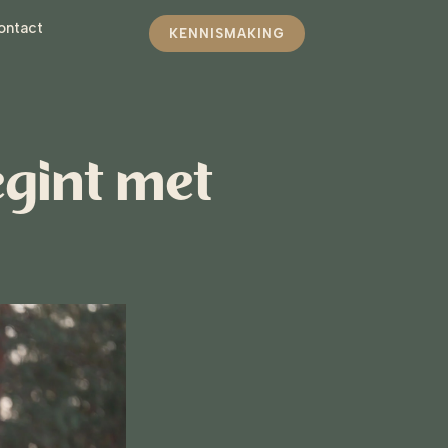
ontact
KENNISMAKING
egint met