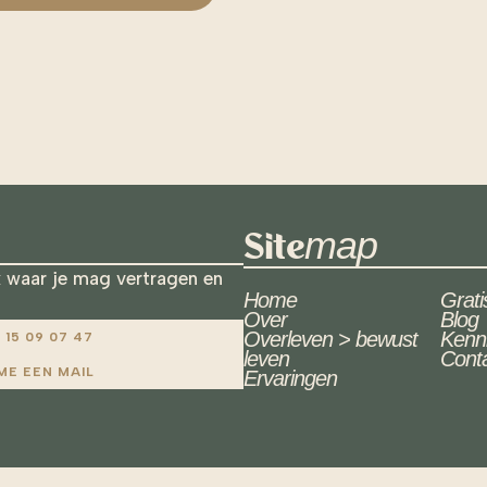
map
Site
 waar je mag vertragen en
Home
Grati
Over
Blog
Overleven > bewust
Kenn
6 15 09 07 47
leven
Cont
ME EEN MAIL
Ervaringen