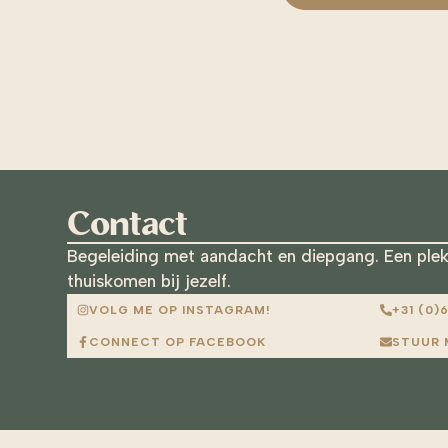
Contact
Begeleiding met aandacht en diepgang. Een plek
thuiskomen bij jezelf.
VOLG ME OP INSTAGRAM!
+31 (0)
CONNECT OP FACEBOOK
STUUR 