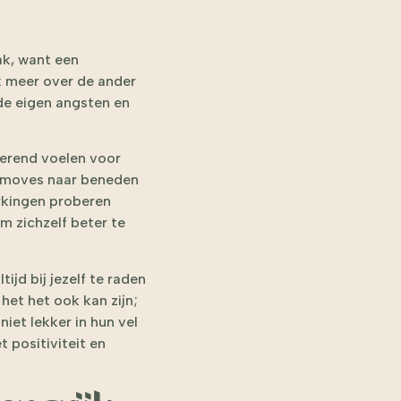
ak, want een
k meer over de ander
de eigen angsten en
terend voelen voor
ansmoves naar beneden
erkingen proberen
m zichzelf beter te
ijd bij jezelf te raden
 het het ook kan zijn;
iet lekker in hun vel
 positiviteit en