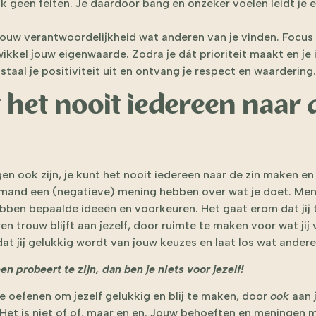
k geen feiten. Je daardoor bang en onzeker voelen leidt je e
 jouw verantwoordelijkheid wat anderen van je vinden. Focus
kkel jouw eigenwaarde. Zodra je dát prioriteit maakt en je 
 staal je positiviteit uit en ontvang je respect en waardering.
t het nooit iedereen naar 
en ook zijn, je kunt het nooit iedereen naar de zin maken e
 iemand een (negatieve) mening hebben over wat je doet. Men
ebben bepaalde ideeën en voorkeuren. Het gaat erom dat jij t
 trouw blijft aan jezelf, door ruimte te maken voor wat jij 
g dat jij gelukkig wordt van jouw keuzes en laat los wat andere
een probeert te zijn, dan ben je niets voor jezelf!
e oefenen om jezelf gelukkig en blij te maken, door
ook
aan 
Het is niet of of, maar en en. Jouw behoeften en meningen m