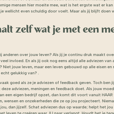
mige mensen hier moeite mee, wat is het ergste wat er kan
 je wellicht even schuldig door voelt. Maar als jij blijft doen w
paalt zelf wat je met een 
ij anderen over jouw leven? Als jij je continu druk maakt ov
 veel invloed. En als jij ook nog eens altijd alle adviezen van
an? Niet jouw leven, maar een leven gebouwd op alle eisen e
 echt gelukkig van? .
aak goed als ze je adviezen of feedback geven. Toch ben jij
 deze adviezen, meningen en feedback doet. Als jouw moeder
van een eigen bedrijf opzet, dan komt dit voort vanuit HAAR
n, wensen en onzekerheden die ze op jou projecteert. Niem
jou, dan jijzelf. Schat adviezen dus op waarde; helpt het jou
het leven te creëren waar JIJ naar verlangt. Houdt het je teg