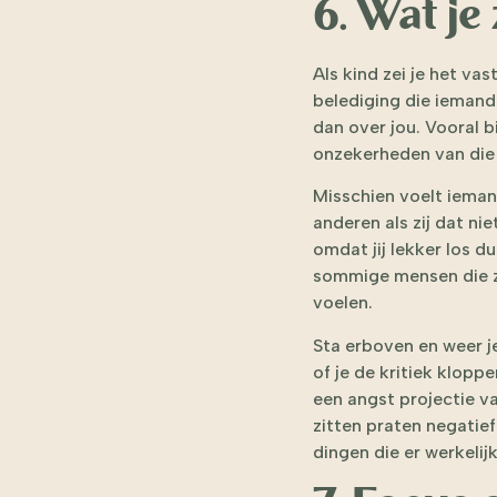
6. Wat je 
Als kind zei je het vas
belediging die iemand
dan over jou. Vooral 
onzekerheden van die
Misschien voelt ieman
anderen als zij dat n
omdat jij lekker los d
sommige mensen die ze
voelen.
Sta erboven en weer je
of je de kritiek klopp
een angst projectie va
zitten praten negatief
dingen die er werkelij