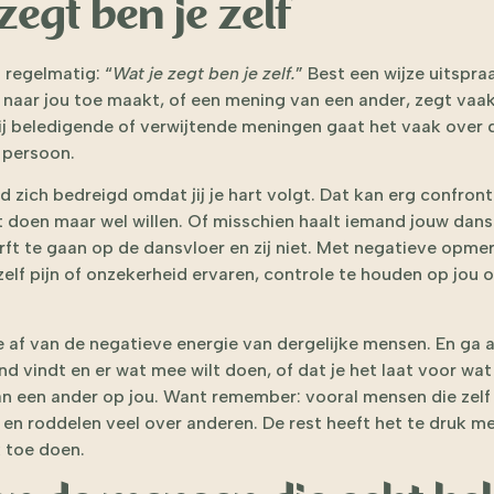
zegt ben je zelf
t regelmatig: “
Wat je zegt ben je zelf.
” Best een wijze uitspra
 naar jou toe maakt, of een mening van een ander, zegt vaa
bij beledigende of verwijtende meningen gaat het vaak over 
 persoon.
d zich bedreigd omdat jij je hart volgt. Dat kan erg confron
iet doen maar wel willen. Of misschien haalt iemand jouw d
urft te gaan op de dansvloer en zij niet. Met negatieve opm
lf pijn of onzekerheid ervaren, controle te houden op jou o
 af van de negatieve energie van dergelijke mensen. En ga alt
end vindt en er wat mee wilt doen, of dat je het laat voor wat
n een ander op jou. Want remember: vooral mensen die zelf n
 en roddelen veel over anderen. De rest heeft het te druk met
k toe doen.