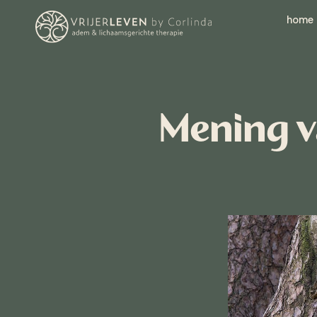
home
Mening va