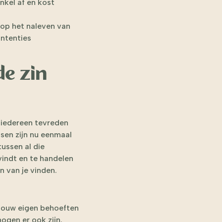
nkel af en kost
 op het naleven van
intenties
de zin
n iedereen tevreden
sen zijn nu eenmaal
ussen al die
vindt en te handelen
n van je vinden.
jouw eigen behoeften
ogen er ook zijn.