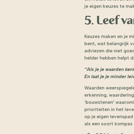
je eigen keuzes te ma
5. Leef v
Keuzes maken en je min
bent, wat belangrijk v
adviezen die niet goed
helder hebben helpt da
“Als je je waarden ken
En laat je je minder l
Waarden weerspiegelen 
erkenning, waardering,
‘bouwstenen’ waaromhee
prioriteiten in het le
op je eigen levenspad 
als een soort kompas 