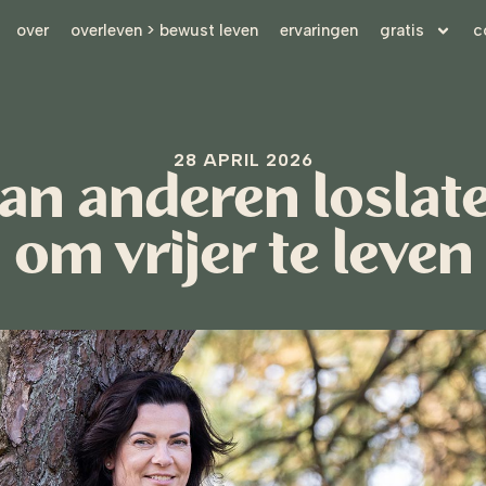
over
overleven > bewust leven
ervaringen
gratis
c
28 APRIL 2026
n anderen loslaten
om vrijer te leven